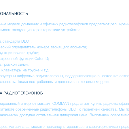
ОНАЛЬНОСТЬ
ные модели домашних и офисных радиотелефонов предлагают расширенн
имеют следующие характеристики устройств:
а стандарта DECT;
еский определитель номера звонящего абонента;
ункции поиска трубки;
строенной функции Caller ID;
 громкой связи;
 клавиатуры на трубке и т.д.
популярны цифровые радиотелефоны, поддерживающие высокое качество
альность. Также востребованы и дешевые аналоговые модели.
А РАДИОТЕЛЕФОНОВ
ированный интернет-магазин COMMAN предлагает купить радиотелефоны 
каталоге современные радиотелефоны DECT с гарантией качества. Мы п
аказчикам доступна оптимальная дилерская цена. Выполняем оперативну
ров магазина вы можете проконсультироваться о характеристиках предс