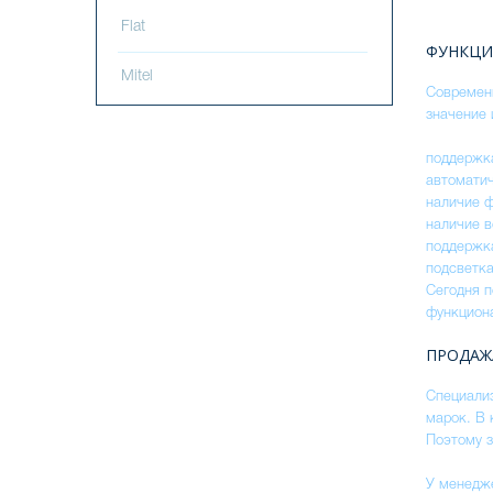
Flat
ФУНКЦИ
Mitel
Современ
значение 
поддержк
автоматич
наличие ф
наличие в
поддержка
подсветка
Сегодня 
функцион
ПРОДАЖ
Специализ
марок. В 
Поэтому з
У менедже