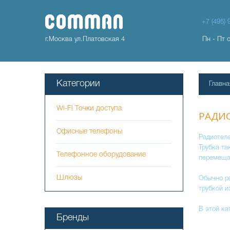
+7 (495) 
г.Москва ул.Платовская 4
Пн - Пт 
Категории
Главна
Wi-Fi Точки доступа
РАДИ
Офисные телефоны
Радиотеле
Трубка та
Телефонное оборудование
перемеща
Шлюзы
Обычно ра
трубкой и
В этой ка
Бренды