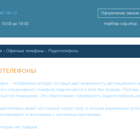
967-90-10
Оформление заказа
с 10:00 до 19:00
mail@sip-voip.shop
я
»
Офисные телефоны
» Радиотелефоны
ОТЕЛЕФОНЫ
фон – телефонный аппарат, который дает возможность дистанционного ве
кого стационарного телефона подключается к базе без провода. Поэтому
ться по помещению. Это обеспечивает популярность радиотелефонов дл
диотелефон имеет настольный корпус-базу, в которой вертикально уста
зготавливают в исполнении с настенным креплением.
тегории нет товаров.