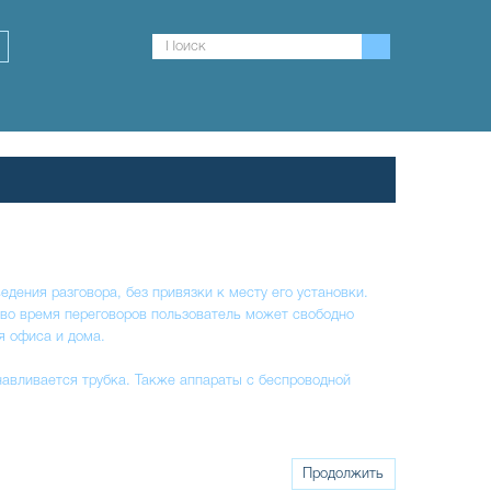
дения разговора, без привязки к месту его установки.
 во время переговоров пользователь может свободно
я офиса и дома.
навливается трубка. Также аппараты с беспроводной
Продолжить