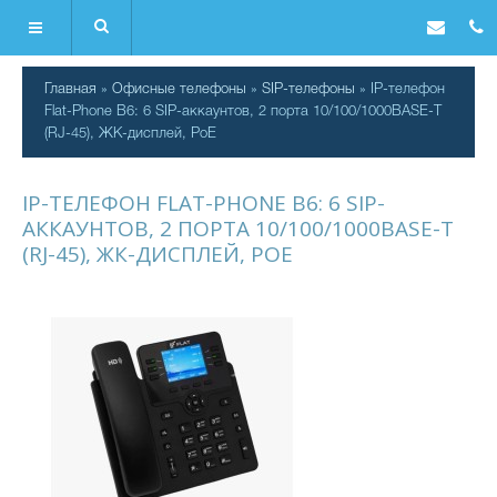
Главная
»
Офисные телефоны
»
SIP-телефоны
» IP-телефон
Flat-Phone B6: 6 SIP-аккаунтов, 2 порта 10/100/1000BASE-T
(RJ-45), ЖК-дисплей, PoE
IP-ТЕЛЕФОН FLAT-PHONE B6: 6 SIP-
АККАУНТОВ, 2 ПОРТА 10/100/1000BASE-T
(RJ-45), ЖК-ДИСПЛЕЙ, POE