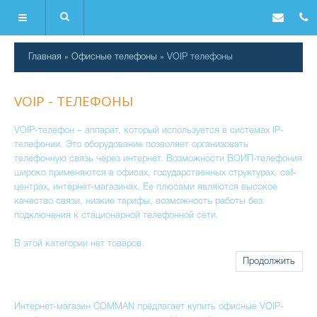
Главная
»
Офисные телефоны
» VOIP телефоны
VOIP - ТЕЛЕФОНЫ
VOIP-телефон – аппарат, который используется в системах IP-
телефонии. Это оборудование позволяет организовать
телефонную связь через интернет. Возможности ВОИП-телефония
широко применяются в офисах, государственных структурах, call-
центрах, интернет-магазинах. Ее плюсами являются высокое
качество связи, низкие тарифы, возможность работы без
подключения к стационарной телефонной сети.
В этой категории нет товаров.
Продолжить
Интернет-магазин COMMAN предлагает купить офисные VOIP-