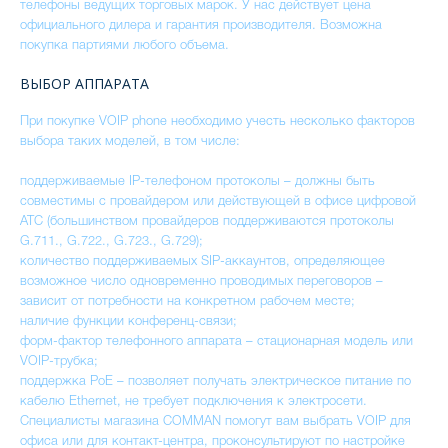
телефоны ведущих торговых марок. У нас действует цена
официального дилера и гарантия производителя. Возможна
покупка партиями любого объема.
ВЫБОР АППАРАТА
При покупке VOIP phone необходимо учесть несколько факторов
выбора таких моделей, в том числе:
поддерживаемые IP-телефоном протоколы – должны быть
совместимы с провайдером или действующей в офисе цифровой
АТС (большинством провайдеров поддерживаются протоколы
G.711., G.722., G.723., G.729);
количество поддерживаемых SIP-аккаунтов, определяющее
возможное число одновременно проводимых переговоров –
зависит от потребности на конкретном рабочем месте;
наличие функции конференц-связи;
форм-фактор телефонного аппарата – стационарная модель или
VOIP-трубка;
поддержка PoE – позволяет получать электрическое питание по
кабелю Ethernet, не требует подключения к электросети.
Специалисты магазина COMMAN помогут вам выбрать VOIP для
офиса или для контакт-центра, проконсультируют по настройке