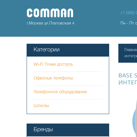
+7 (495) 
г.Москва ул.Платовская 4
Пн - Пт 
Категории
Главна
интегр
Wi-Fi Точки доступа
BASE S
Офисные телефоны
ИНТЕ
Телефонное оборудование
Шлюзы
Бренды