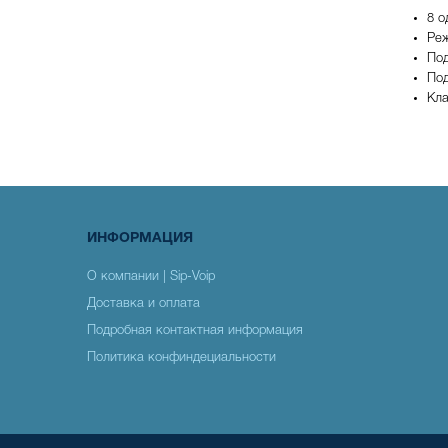
8 о
Ре
По
Под
Кла
ИНФОРМАЦИЯ
О компании | Sip-Voip
Доставка и оплата
Подробная контактная информация
Политика конфиндециальности