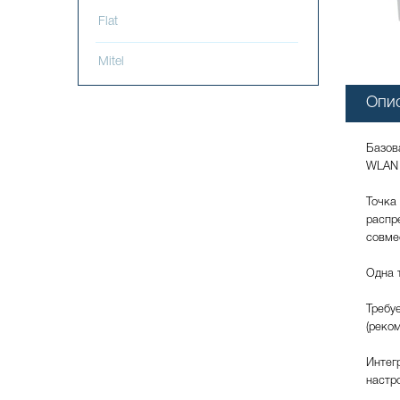
Flat
Mitel
Опи
Базов
WLAN 
Точка
распр
совме
Одна 
Требу
(реко
Интег
настр