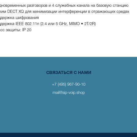
дновременных разговоров и 4 служебных канала на базовую станцию
жим DECT XQ для минимизации интерференции в отражающих средах
ддержка шифрования
держка IEEE 802.11n (2.4 или 5 GHz, MIMO • 2T/2R)
сс защиты: IP 20
СВЯЗАТЬСЯ С НАМИ
+7 (495) 967-90-10
mail@sip-voip.shop