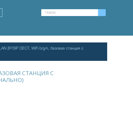
AN (IP/SIP DECT, WiFi b/g/n, базовая станция с
 БАЗОВАЯ СТАНЦИЯ С
НАЛЬНО)