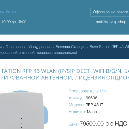
967-90-10
Оформление заказа
с 10:00 до 19:00
mail@sip-voip.shop
я
»
Телефонное оборудование
»
Базовая Станция
» Base Station RFP 43 WL
ированной антенной, лицензия опционально)
TATION RFP 43 WLAN (IP/SIP DECT, WIFI B/G/N,
ГРИРОВАННОЙ АНТЕННОЙ, ЛИЦЕНЗИЯ ОПЦИО
Производитель:
Mitel
Артикул:
68636
Модель:
RFP 43 IP
Наличие:
Мало
79500.00 р с НДС
Цена: