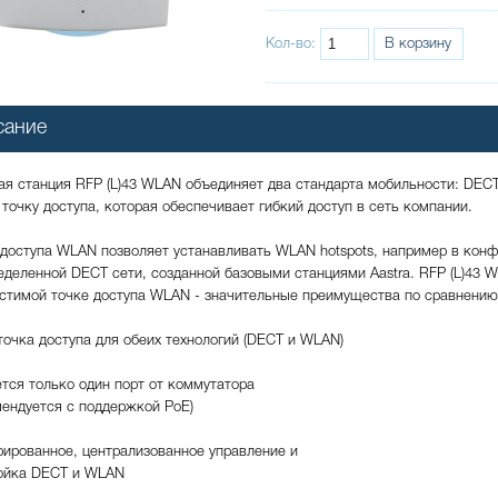
Кол-во:
В корзину
сание
ая станция RFP (L)43 WLAN объединяет два стандарта мобильности: DECT
точку доступа, которая обеспечивает гибкий доступ в сеть компании.
 доступа WLAN позволяет устанавливать WLAN hotspots, например в кон
еделенной DECT сети, созданной базовыми станциями Aastra. RFP (L)43 W
стимой точке доступа WLAN - значительные преимущества по сравнени
точка доступа для обеих технологий (DECT и WLAN)
ется только один порт от коммутатора
мендуется с поддержкой PoE)
рированное, централизованное управление и
ойка DECT и WLAN